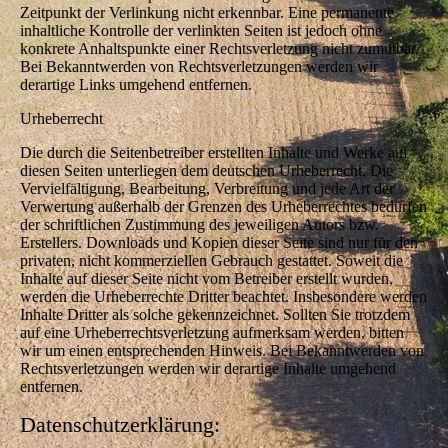
Zeitpunkt der Verlinkung nicht erkennbar. Eine permanente
inhaltliche Kontrolle der verlinkten Seiten ist jedoch ohne
konkrete Anhaltspunkte einer Rechtsverletzung nicht zumutbar.
Bei Bekanntwerden von Rechtsverletzungen werden wir
derartige Links umgehend entfernen.
Urheberrecht
Die durch die Seitenbetreiber erstellten Inhalte und Werke auf
diesen Seiten unterliegen dem deutschen Urheberrecht. Die
Vervielfältigung, Bearbeitung, Verbreitung und jede Art der
Verwertung außerhalb der Grenzen des Urheberrechtes bedürfen
der schriftlichen Zustimmung des jeweiligen Autors bzw.
Erstellers. Downloads und Kopien dieser Seite sind nur für den
privaten, nicht kommerziellen Gebrauch gestattet. Soweit die
Inhalte auf dieser Seite nicht vom Betreiber erstellt wurden,
werden die Urheberrechte Dritter beachtet. Insbesondere werden
Inhalte Dritter als solche gekennzeichnet. Sollten Sie trotzdem
auf eine Urheberrechtsverletzung aufmerksam werden, bitten
wir um einen entsprechenden Hinweis. Bei Bekanntwerden von
Rechtsverletzungen werden wir derartige Inhalte umgehend
entfernen.
Datenschutzerklärung: