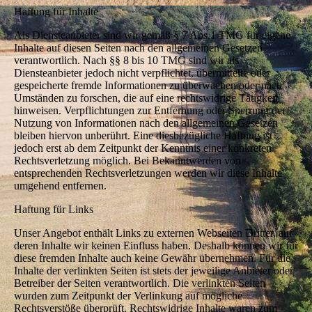
Haftung für Inhalte
Als Diensteanbieter sind wir gemäß § 7 Abs.1 TMG für eigene
Inhalte auf diesen Seiten nach den allgemeinen Gesetzen
verantwortlich. Nach §§ 8 bis 10 TMG sind wir als
Diensteanbieter jedoch nicht verpflichtet, übermittelte oder
gespeicherte fremde Informationen zu überwachen oder nach
Umständen zu forschen, die auf eine rechtswidrige Tätigkeit
hinweisen. Verpflichtungen zur Entfernung oder Sperrung der
Nutzung von Informationen nach den allgemeinen Gesetzen
bleiben hiervon unberührt. Eine diesbezügliche Haftung ist
jedoch erst ab dem Zeitpunkt der Kenntnis einer konkreten
Rechtsverletzung möglich. Bei Bekanntwerden von
entsprechenden Rechtsverletzungen werden wir diese Inhalte
umgehend entfernen.
Haftung für Links
Unser Angebot enthält Links zu externen Webseiten Dritter, auf
deren Inhalte wir keinen Einfluss haben. Deshalb können wir für
diese fremden Inhalte auch keine Gewähr übernehmen. Für die
Inhalte der verlinkten Seiten ist stets der jeweilige Anbieter oder
Betreiber der Seiten verantwortlich. Die verlinkten Seiten
wurden zum Zeitpunkt der Verlinkung auf mögliche
Rechtsverstöße überprüft. Rechtswidrige Inhalte waren zum