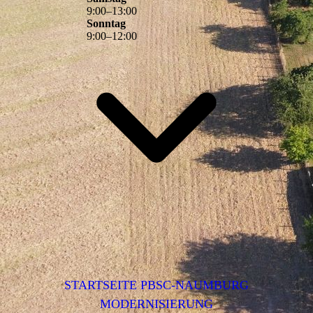
9
:
00
–
13
:
00
Sonntag
9
:
00
–
12
:
00
STARTSEITE PBSC-NAUMBURG
MODERNISIERUNG