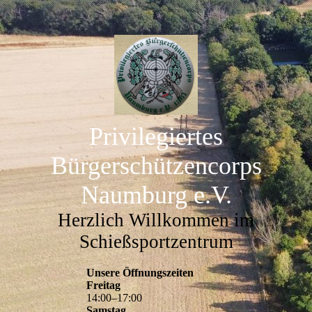
Privilegiertes
Bürgerschützencorps
Naumburg e.V.
Herzlich Willkommen im
Schießsportzentrum
Unsere Öffnungszeiten
Freitag
14
:
00
–
17
:
00
Samstag