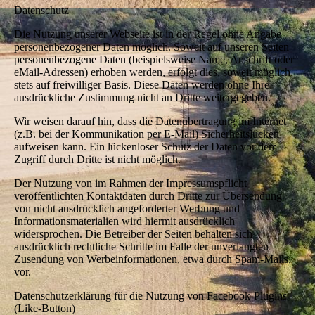
Datenschutz
Die Nutzung unserer Webseite ist in der Regel ohne Angabe
personenbezogener Daten möglich. Soweit auf unseren Seiten
personenbezogene Daten (beispielsweise Name, Anschrift oder
eMail-Adressen) erhoben werden, erfolgt dies, soweit möglich,
stets auf freiwilliger Basis. Diese Daten werden ohne Ihre
ausdrückliche Zustimmung nicht an Dritte weitergegeben.
Wir weisen darauf hin, dass die Datenübertragung im Internet
(z.B. bei der Kommunikation per E-Mail) Sicherheitslücken
aufweisen kann. Ein lückenloser Schutz der Daten vor dem
Zugriff durch Dritte ist nicht möglich.
Der Nutzung von im Rahmen der Impressumspflicht
veröffentlichten Kontaktdaten durch Dritte zur Übersendung
von nicht ausdrücklich angeforderter Werbung und
Informationsmaterialien wird hiermit ausdrücklich
widersprochen. Die Betreiber der Seiten behalten sich
ausdrücklich rechtliche Schritte im Falle der unverlangten
Zusendung von Werbeinformationen, etwa durch Spam-Mails,
vor.
Datenschutzerklärung für die Nutzung von Facebook-Plugins
(Like-Button)