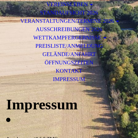
VEREINSLEBEN
STANDAUFSICHT 2026
VERANSTALTUNGEN/TERMINE 2026
AUSSCHREIBUNGEN 2026
WETTKAMPFERGEBNISSE
PREISLISTE/ANMELDUNG
GELÄNDE/ANFAHRT
ÖFFNUNGSZEITEN
KONTAKT
IMPRESSUM
Impressum