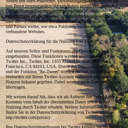
Neben den oben erläuterten Verwendungszwecken werden die
von Ihnen bereitgestellten Informationen gemäß den geltenden
Google-Datenschutzbestimmungen genutzt. Google
veröffentlicht möglicherweise zusammengefasste Statistiken
über die +1-Aktivitäten der Nutzer bzw. gibt diese an Nutzer
und Partner weiter, wie etwa Publisher, Inserenten oder
verbundene Websites.
Datenschutzerklärung für die Nutzung von Twitter
Auf unseren Seiten sind Funktionen des Dienstes Twitter
eingebunden. Diese Funktionen werden angeboten durch die
Twitter Inc., Twitter, Inc. 1355 Market St, Suite 900, San
Francisco, CA 94103, USA. Durch das Benutzen von Twitter
und der Funktion "Re-Tweet" werden die von Ihnen besuchten
Webseiten mit Ihrem Twitter-Account verknüpft und anderen
Nutzern bekannt gegeben. Dabei werden auch Daten an Twitter
übertragen.
Wir weisen darauf hin, dass wir als Anbieter der Seiten keine
Kenntnis vom Inhalt der übermittelten Daten sowie deren
Nutzung durch Twitter erhalten. Weitere Informationen hierzu
finden Sie in der Datenschutzerklärung von Twitter unter
http://twitter.com/privacy.
Ihre Datenschutzeinstellungen bei Twitter können Sie in den