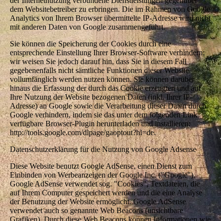
der Internetnutzung verbundene Dienstleistungen gegenüber
dem Websitebetreiber zu erbringen. Die im Rahmen von Google
Analytics von Ihrem Browser übermittelte IP-Adresse wird nicht
mit anderen Daten von Google zusammengeführt.
Sie können die Speicherung der Cookies durch eine
entsprechende Einstellung Ihrer Browser-Software verhindern;
wir weisen Sie jedoch darauf hin, dass Sie in diesem Fall
gegebenenfalls nicht sämtliche Funktionen dieser Website
vollumfänglich werden nutzen können. Sie können darüber
hinaus die Erfassung der durch das Cookie erzeugten und auf
Ihre Nutzung der Website bezogenen Daten (inkl. Ihrer IP-
Adresse) an Google sowie die Verarbeitung dieser Daten durch
Google verhindern, indem sie das unter dem folgenden Link
verfügbare Browser-Plugin herunterladen und installieren:
http://tools.google.com/dlpage/gaoptout?hl=de.
Datenschutzerklärung für die Nutzung von Google Adsense
Diese Website benutzt Google AdSense, einen Dienst zum
Einbinden von Werbeanzeigen der Google Inc. ("Google").
Google AdSense verwendet sog. "Cookies", Textdateien, die
auf Ihrem Computer gespeichert werden und die eine Analyse
der Benutzung der Website ermöglicht. Google AdSense
verwendet auch so genannte Web Beacons (unsichtbare
Grafiken). Durch diese Web Beacons können Informationen wie