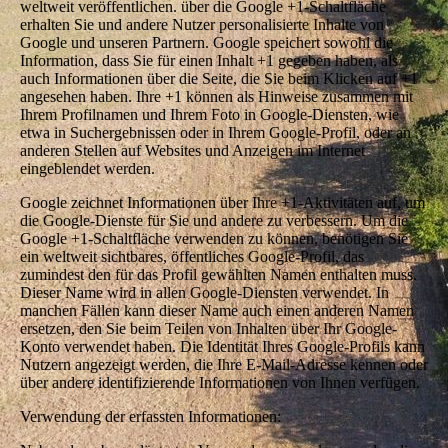
weltweit veröffentlichen. über die Google +1-Schaltfläche
erhalten Sie und andere Nutzer personalisierte Inhalte von
Google und unseren Partnern. Google speichert sowohl die
Information, dass Sie für einen Inhalt +1 gegeben haben, als
auch Informationen über die Seite, die Sie beim Klicken auf +1
angesehen haben. Ihre +1 können als Hinweise zusammen mit
Ihrem Profilnamen und Ihrem Foto in Google-Diensten, wie
etwa in Suchergebnissen oder in Ihrem Google-Profil, oder an
anderen Stellen auf Websites und Anzeigen im Internet
eingeblendet werden.
Google zeichnet Informationen über Ihre +1-Aktivitäten auf, um
die Google-Dienste für Sie und andere zu verbessern. Um die
Google +1-Schaltfläche verwenden zu können, benötigen Sie
ein weltweit sichtbares, öffentliches Google-Profil, das
zumindest den für das Profil gewählten Namen enthalten muss.
Dieser Name wird in allen Google-Diensten verwendet. In
manchen Fällen kann dieser Name auch einen anderen Namen
ersetzen, den Sie beim Teilen von Inhalten über Ihr Google-
Konto verwendet haben. Die Identität Ihres Google-Profils kann
Nutzern angezeigt werden, die Ihre E-Mail-Adresse kennen oder
über andere identifizierende Informationen von Ihnen verfügen.
Verwendung der erfassten Informationen: