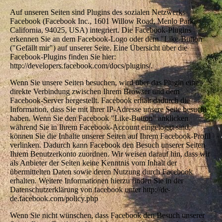
Auf unseren Seiten sind Plugins des sozialen Netzwerks
Facebook (Facebook Inc., 1601 Willow Road, Menlo Park,
California, 94025, USA) integriert. Die Facebook-Plugins
erkennen Sie an dem Facebook-Logo oder dem "Like-Button"
("Gefällt mir") auf unserer Seite. Eine Übersicht über die
Facebook-Plugins finden Sie hier:
http://developers.facebook.com/docs/plugins/.
Wenn Sie unsere Seiten besuchen, wird über das Plugin eine
direkte Verbindung zwischen Ihrem Browser und dem
Facebook-Server hergestellt. Facebook erhält dadurch die
Information, dass Sie mit Ihrer IP-Adresse unsere Seite besucht
haben. Wenn Sie den Facebook "Like-Button" anklicken
während Sie in Ihrem Facebook-Account eingeloggt sind,
können Sie die Inhalte unserer Seiten auf Ihrem Facebook-Profil
verlinken. Dadurch kann Facebook den Besuch unserer Seiten
Ihrem Benutzerkonto zuordnen. Wir weisen darauf hin, dass wir
als Anbieter der Seiten keine Kenntnis vom Inhalt der
übermittelten Daten sowie deren Nutzung durch Facebook
erhalten. Weitere Informationen hierzu finden Sie in der
Datenschutzerklärung von facebook unter http://de-
de.facebook.com/policy.php
Wenn Sie nicht wünschen, dass Facebook den Besuch unserer