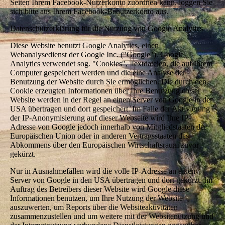
Seiten Ihrem Facebook-Nutzerkonto zuordnen kann, loggen Sie
sich bitte aus Ihrem Facebook-Benutzerkonto aus.
Datenschutzerklärung für die Nutzung von Google Analytics
Diese Website benutzt Google Analytics, einen
Webanalysedienst der Google Inc. ("Google"). Google
Analytics verwendet sog. "Cookies", Textdateien, die auf Ihrem
Computer gespeichert werden und die eine Analyse der
Benutzung der Website durch Sie ermöglichen. Die durch den
Cookie erzeugten Informationen über Ihre Benutzung dieser
Website werden in der Regel an einen Server von Google in den
USA übertragen und dort gespeichert. Im Falle der Aktivierung
der IP-Anonymisierung auf dieser Webseite wird Ihre IP-
Adresse von Google jedoch innerhalb von Mitgliedstaaten der
Europäischen Union oder in anderen Vertragsstaaten des
Abkommens über den Europäischen Wirtschaftsraum zuvor
gekürzt.
Nur in Ausnahmefällen wird die volle IP-Adresse an einen
Server von Google in den USA übertragen und dort gekürzt. Im
Auftrag des Betreibers dieser Website wird Google diese
Informationen benutzen, um Ihre Nutzung der Website
auszuwerten, um Reports über die Websiteaktivitäten
zusammenzustellen und um weitere mit der Websitenutzung und