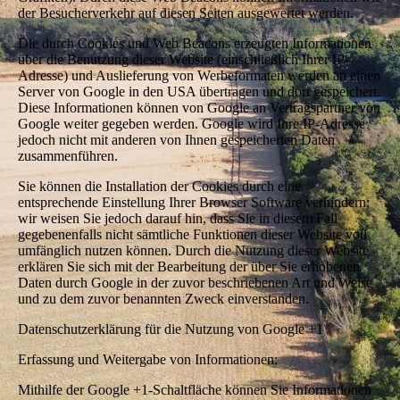
der Besucherverkehr auf diesen Seiten ausgewertet werden.
Die durch Cookies und Web Beacons erzeugten Informationen
über die Benutzung dieser Website (einschließlich Ihrer IP-
Adresse) und Auslieferung von Werbeformaten werden an einen
Server von Google in den USA übertragen und dort gespeichert.
Diese Informationen können von Google an Vertragspartner von
Google weiter gegeben werden. Google wird Ihre IP-Adresse
jedoch nicht mit anderen von Ihnen gespeicherten Daten
zusammenführen.
Sie können die Installation der Cookies durch eine
entsprechende Einstellung Ihrer Browser Software verhindern;
wir weisen Sie jedoch darauf hin, dass Sie in diesem Fall
gegebenenfalls nicht sämtliche Funktionen dieser Website voll
umfänglich nutzen können. Durch die Nutzung dieser Website
erklären Sie sich mit der Bearbeitung der über Sie erhobenen
Daten durch Google in der zuvor beschriebenen Art und Weise
und zu dem zuvor benannten Zweck einverstanden.
Datenschutzerklärung für die Nutzung von Google +1
Erfassung und Weitergabe von Informationen:
Mithilfe der Google +1-Schaltfläche können Sie Informationen