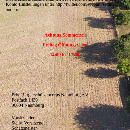
Konto-Einstellungen unter http://twitter.com/account/settings
ändern.
Achtung Sommerzeit
Freitag Öffnungszeiten
14:00 bis 17:00
Priv. Bürgerschützencorps Naumburg e.V.
Postfach 1439
06604 Naumburg
Vorsitzender
Stellv. Vorsitzender
Schatzmeister