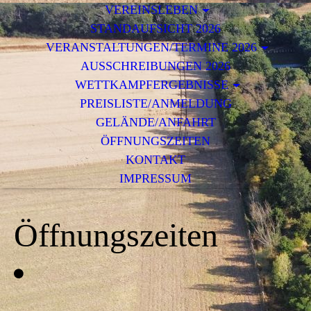
VEREINSLEBEN
STANDAUFSICHT 2026
VERANSTALTUNGEN/TERMINE 2026
AUSSCHREIBUNGEN 2026
WETTKAMPFERGEBNISSE
PREISLISTE/ANMELDUNG
GELÄNDE/ANFAHRT
ÖFFNUNGSZEITEN
KONTAKT
IMPRESSUM
Öffnungszeiten