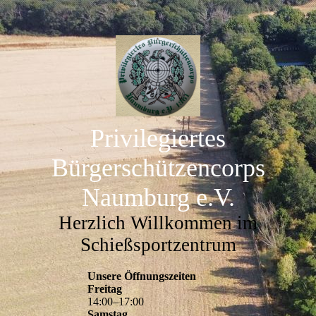
Privilegiertes
Bürgerschützencorps
Naumburg e.V.
Herzlich Willkommen im
Schießsportzentrum
Unsere Öffnungszeiten
Freitag
14
:
00
–
17
:
00
Samstag