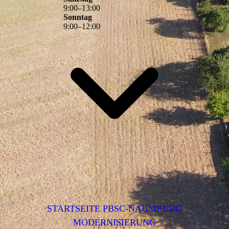
9
:
00
–
13
:
00
Sonntag
9
:
00
–
12
:
00
STARTSEITE PBSC-NAUMBURG
MODERNISIERUNG