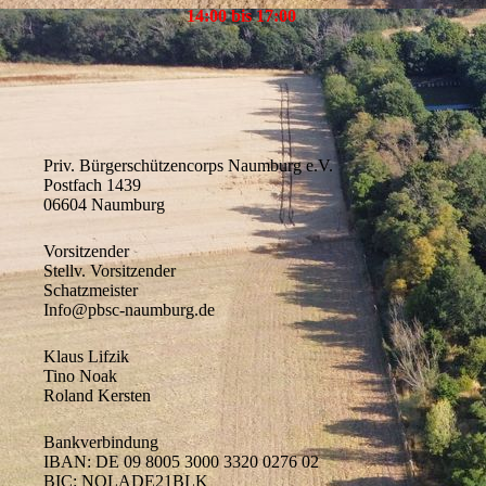
14:00 bis 17:00
Priv. Bürgerschützencorps Naumburg e.V.
Postfach 1439
06604 Naumburg
Vorsitzender
Stellv. Vorsitzender
Schatzmeister
Info@pbsc-naumburg.de
Klaus Lifzik
Tino Noak
Roland Kersten
Bankverbindung
IBAN: DE 09 8005 3000 3320 0276 02
BIC: NOLADE21BLK