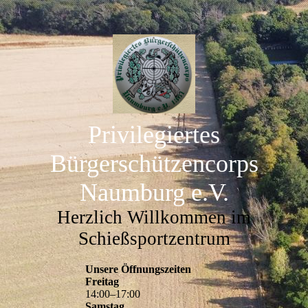
Privilegiertes
Bürgerschützencorps
Naumburg e.V.
Herzlich Willkommen im
Schießsportzentrum
Unsere Öffnungszeiten
Freitag
14
:
00
–
17
:
00
Samstag