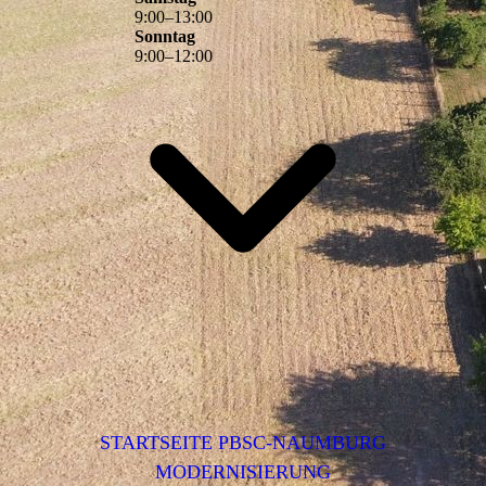
9
:
00
–
13
:
00
Sonntag
9
:
00
–
12
:
00
STARTSEITE PBSC-NAUMBURG
MODERNISIERUNG