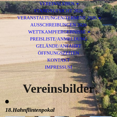
VEREINSLEBEN
STANDAUFSICHT 2026
VERANSTALTUNGEN/TERMINE 2026
AUSSCHREIBUNGEN 2026
WETTKAMPFERGEBNISSE
PREISLISTE/ANMELDUNG
GELÄNDE/ANFAHRT
ÖFFNUNGSZEITEN
KONTAKT
IMPRESSUM
Vereinsbilder
18.Hahnflintenpokal